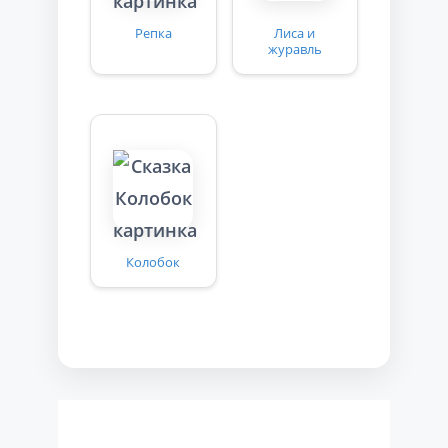
Репка
Лиса и
журавль
Колобок