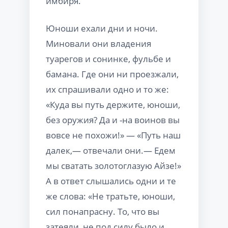
имбиря.
Юноши ехали дни и ночи.
Миновали они владения
туарегов и сонинке, фульбе и
бамана. Где они ни проезжали,
их спрашивали одно и то же:
«Куда вы путь держите, юноши,
без оружия? Да и -на воинов вы
вовсе не похожи!» — «Путь наш
далек,— отвечали они.— Едем
мы сватать золотоглазую Айзе!»
А в ответ слышались одни и те
же слова: «Не тратьте, юноши,
сил понапрасну. То, что вы
затеяли, не под силу было и