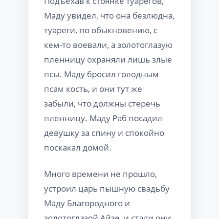
Подъехав к стоянке туарегов,
Маду увидел, что она безлюдна,
туареги, по обыкновению, с
кем-то воевали, а золотоглазую
пленницу охраняли лишь злые
псы. Маду бросил голодным
псам кость, и они тут же
забыли, что должны стеречь
пленницу. Маду Раб посадил
девушку за спину и спокойно
поскакал домой.
Много времени не прошло,
устроил царь пышную свадьбу
Маду Благородного и
золотоглазой Айзе, и стали они