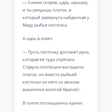
— Сними скорее, царь, крышку,
и ты увидишь платок, в
который завернута найденная у
Маду рыбья косточка.
А царь в ответ:
— Пусть косточку достанет рука,
которая ее туда спрятала.
Старуха поспешно вытащила
платок, но вместо рыбьей
косточки из него со звоном
выкатился золотой браслет.
В толпе послышались крики: