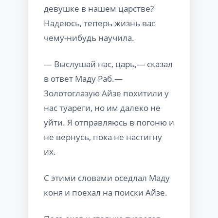
девушке в нашем царстве?
Надеюсь, теперь жизнь вас
чему-нибудь научила.
— Выслушай нас, царь,— сказал
в ответ Маду Раб.—
Золотоглазую Айзе похитили у
нас туареги, но им далеко не
уйти. Я отправляюсь в погоню и
не вернусь, пока не настигну
их.
С этими словами оседлал Маду
коня и поехал на поиски Айзе.