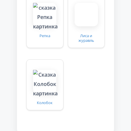
Репка
Лиса и
журавль
Колобок