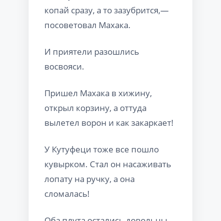
копай сразу, а то зазубрится,—
посоветовал Махака.
И приятели разошлись
восвояси.
Пришел Махака в хижину,
открыл корзину, а оттуда
вылетел ворон и как закаркает!
У Кутуфеци тоже все пошло
кувырком. Стал он насаживать
лопату на ручку, а она
сломалась!
Оба плута остались довольны.