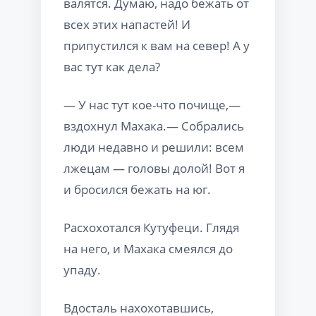
валятся. Думаю, надо бежать от
всех этих напастей! И
припустился к вам на север! А у
вас тут как дела?
— У нас тут кое-что почище,—
вздохнул Махака.— Собрались
люди недавно и решили: всем
лжецам — головы долой! Вот я
и бросился бежать на юг.
Расхохотался Кутуфеци. Глядя
на него, и Махака смеялся до
упаду.
Вдосталь нахохотавшись,