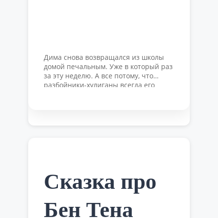
Дима снова возвращался из школы
домой печальным. Уже в который раз
за эту неделю. А все потому, что
разбойники-хулиганы всегда его
оскорбляли и просто не давали
прохода. Мальчик был слишком
робким, чтобы дать им отпор, к тому
же, сомневался в своих силах —
сможет ли он противостоять ребятам,
которые значительно сильнее его.
Вдруг ему вспомнилась …
Читать
далее
Сказка про
Бен Тена