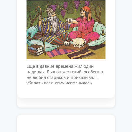
Eщё в давние времена жил один
падишах. Был он жестокий, особенно
не любил стариков и приказывал
убивать всех, кому исполнилось
семьдесят лет. «Всё равно от них нет
никакой пользы», — говорил при этом
безжалостный падишах. В столице
падишаха жил в это время один
юноша. У него был семидесятилетний
отец. Юноша очень любил отца и
спасал …
Читать далее