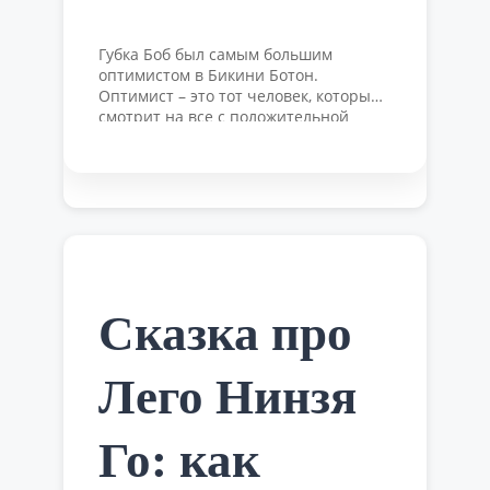
Губка Боб был самым большим
оптимистом в Бикини Ботон.
Оптимист – это тот человек, который
смотрит на все с положительной
стороны, считает, что все происходит
к лучшему. Он ценит все то, что у
него есть и искренне радуется
каждому событию в жизни. Сказка про
Губку Боба расскажет, чтобы будет,
если желтый малыш в квадратных
штанах …
Читать далее
Сказка про
Лего Нинзя
Го: как