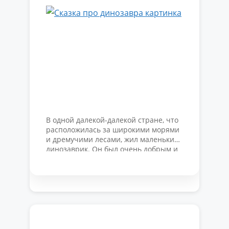
В одной далекой-далекой стране, что
расположилась за широкими морями
и дремучими лесами, жил маленький
динозаврик. Он был очень добрым и
хорошим, но совсем не имел друзей,
поэтому постоянно скучал. Причина
такой ситуации заключалась в его
большом росте. Наш динозаврик,
несмотря на юный возраст, был
настоящим гигантом, поскольку
происходил из рода диплодоков —
крупнейших животных, когда-либо …