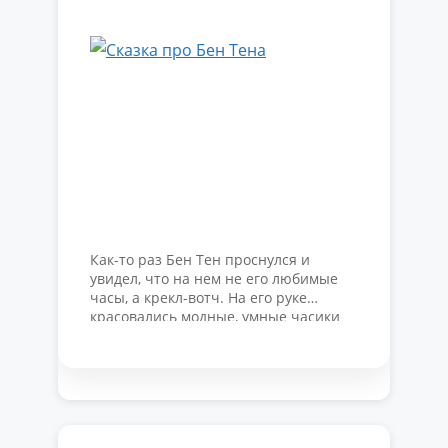
Как-то раз Бен Тен проснулся и
увидел, что на нем не его любимые
часы, а крекл-вотч. На его руке
красовались модные, умные часики
от известного бренда, но где же
подевались омнитрикс? Именно они
давали ему силу превращаться в
инопланетные сущности и бороться
со злом. Сказка про Бен Тена
расскажет о том, как мальчик потерял