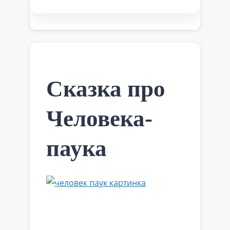
китайская практика, которой на Земле
владел мало кто. Чтобы победить
монстров, необходимо было выучить
боевое искусство Зиу Сиу, иначе бы
пострадала вся деревня. Кай решил,
что только ему …
Читать далее
Сказка про
Человека-
паука