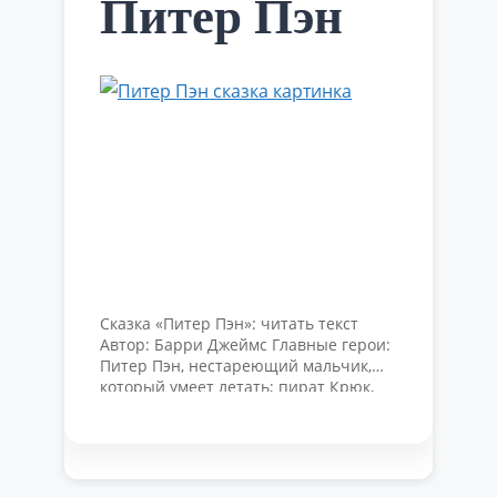
Питер Пэн
Сказка «Питер Пэн»: читать текст
Автор: Барри Джеймс Главные герои:
Питер Пэн, нестареющий мальчик,
который умеет летать; пират Крюк,
заклятый враг Питера Пэна; трое
детей семейства Дарлинг: девочка
Венди и двое ее братьев — Джон и
Майкл; их няня-собака (которую отец
семейства «нанял» вместо живого