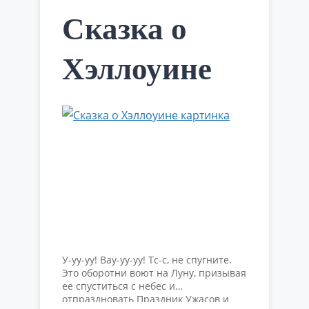
Читать далее
Сказка о
Хэллоуине
У-уу-уу! Вау-уу-уу! Тс-с, не спугните.
Это оборотни воют на Луну, призывая
ее спуститься с небес и
отпраздновать Праздник Ужасов и