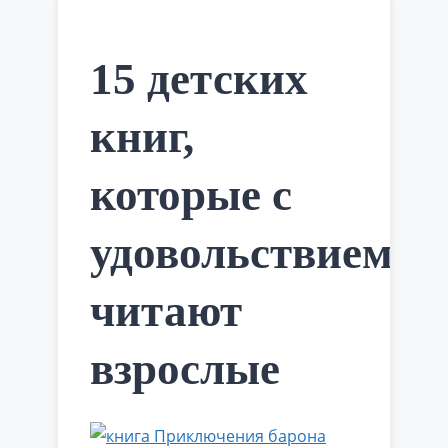
Джон – близнецы, младшие дети в …
Читать далее
15 детских
книг,
которые с
удовольствием
читают
взрослые