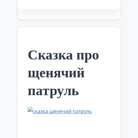
суперзлодей в мире. Они были в
восторге от Грю и служили ему очень
верно. Казалось, что жизнь
налаживается, ведь ничего не
предвещало беды. Но на самом деле
маленьких приспешников …
Читать
далее
Сказка про
щенячий
патруль