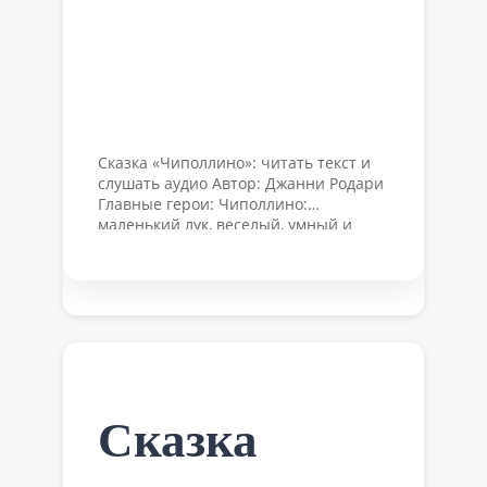
Сказка «Чиполлино»: читать текст и
слушать аудио Автор: Джанни Родари
Главные герои: Чиполлино:
маленький лук, веселый, умный и
готовый всегда прийти на помощь.
Земляничка: благородная и
остроумная, всегда выступает за
справедливость. Кум Тыква: бедный
старик, потративший всю свою
молодость на то, чтобы воплотить
свое единственное желание —
построить дом. Виноградинка:
сапожник, который любил…
Сказка
математику. Он …
Читать далее