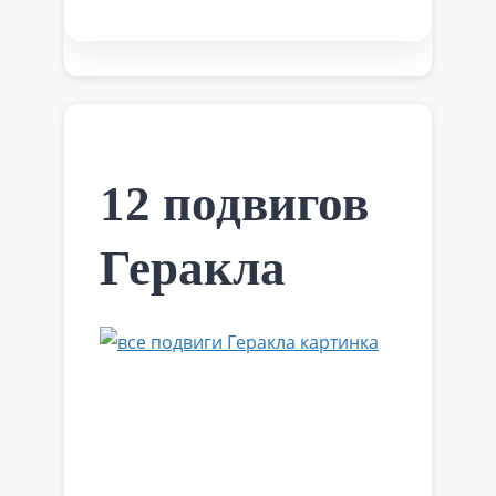
Страхов, праздник всех волшебных
существ – Хэллоуин. Испокон веков
оборотни – послы Волшебного мира.
Они призывают Луну спуститься на
Землю и праздновать вместе с ними
один из Волшебных дней Волшебных
существ. И Луна спускалась, и …
Читать далее
12 подвигов
Геракла