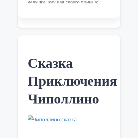
девушка, ждущая своего принца;
Артур Грей — капитан, поднявший
алые паруса и увезший Ассоль;
Лонгрен — отец Ассоль, делал
игрушки, заботился о дочери. Краткое
содержание: Ассоль была молодой
красивой девушкой, единственной
дочерью старого моряка Лонгрена,
которому пришлось бросить свою
работу, потому …
Читать далее
Сказка
Приключения
Чиполлино