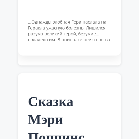
…Однажды злобная Гера наслала на
Геракла ужасную болезнь. Лишился
разума великий герой, безумие
овладело им. В припадке неистовства
Геракл убил всех своих детей и детей
своего брата Ификла. Когда же
припадок прошел, глубокая скорбь
овладела Гераклом. Очистившись от
скверны совершенного им
невольного убийства, Геракл покинул
Фивы и отправился в священные
Дельфы вопросить бога Аполлона, что
…
Читать далее
Сказка
Мэри
Поппинс