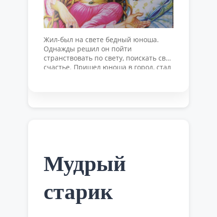
Жил-был на свете бедный юноша.
Однажды решил он пойти
странствовать по свету, поискать свое
счастье. Пришел юноша в город, стал
ходить по нему и вдруг увидел
старушку, которая с трудом несла два
больших тяжелых ведра. Решил
юноша помочь ей, подхватил ведра и
донес их до дома. А в доме у старушки
жило много кошек и …
Читать далее
Мудрый
старик