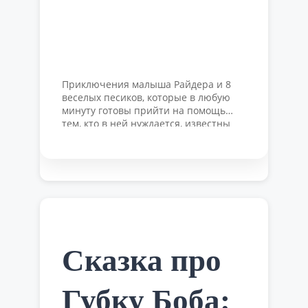
Приключения малыша Райдера и 8
веселых песиков, которые в любую
минуту готовы прийти на помощь
тем, кто в ней нуждается, известны
каждому ребенку благодаря
популярному мультфильму. Но читать
про щенячий патруль не менее
интересно, чем смотреть веселые
истории на экране. Убедитесь в этом
сами. Когда прозвучал сигнал
тревоги, Райдер, как обычно, сидел в
штаб-квартире и …
Читать далее
Сказка про
Губку Боба: