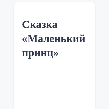
человека, ибо так получилось
дешевле); расчетливый отец Дарлинг,
а также …
Читать далее
Сказка
«Маленький
принц»