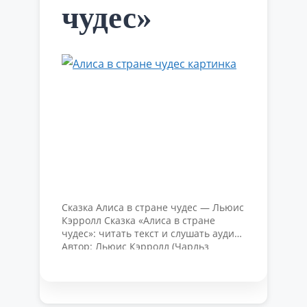
чудес»
Сказка Алиса в стране чудес — Льюис
Кэрролл Сказка «Алиса в стране
чудес»: читать текст и слушать аудио
Автор: Льюис Кэрролл (Чарльз
Лютвидж Доджсон) Главные герои:
Алиса, Белый кролик, Додо, Гусеница,
Чеширский кот, Герцогиня,
Болванщик, Мартовский заяц, Мышь-