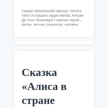
Сказка «Маленький принц»: читать
текст и слушать аудио Автор: Антуан
Де Сент-Экзюпери Главные герои:
Автор, летчик, романтик, человек,
который сохранил детскую
непосредственность и способность
удивляться чудесам. Маленький
принц. Мальчик, который
путешествовал по планетам Роза.
Единственная на свете, потому что
Маленький принц ее приручил Лис.
Еще один друг Маленького принца,
которому было грустно одному и он …
Сказка
Читать далее
«Алиса в
стране