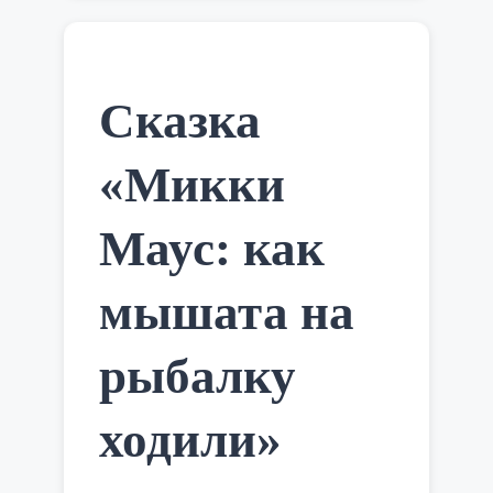
Соня, Грифон, Черепаха Квази,
Червонная королева. Краткое
содержание: Девочка Алиса отдыхала
со своей сестрой на лужайке, как
вдруг, …
Читать далее
Сказка
«Микки
Маус: как
мышата на
рыбалку
ходили»