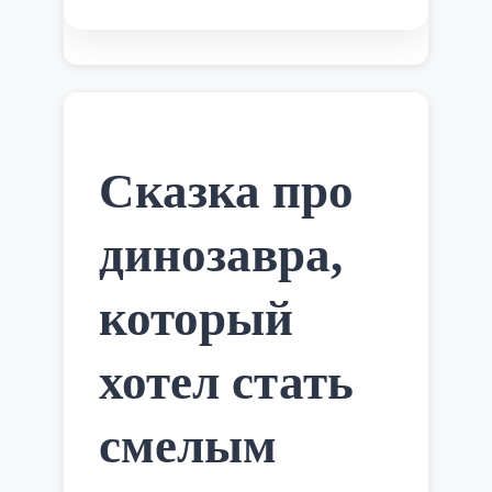
Краткое содержание: Обещал царь
золотое яблоко тому, кто соврет.
Мудрецы и советники потерпели
неудачу. Пришел бедняк с кувшином
и потребовал долг — кувшин золота.
Царь стал обвинять бедняка во лжи.
Бедняк потребовал яблоко, …
Читать
далее
Сказка про
динозавра,
который
хотел стать
смелым