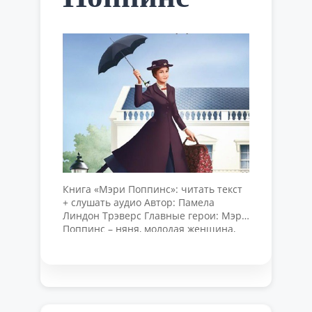
Книга «Мэри Поппинс»: читать текст
+ слушать аудио Автор: Памела
Линдон Трэверс Главные герои: Мэри
Поппинс – няня, молодая женщина,
строгая, требовательная, но при этом
добрая и справедливая, волшебница.
Джейн – старший ребенок в семье,
ответственная, честная, добрая
девочка. Майкл – брат Джейн,
большой проказник и шалун. Барби и