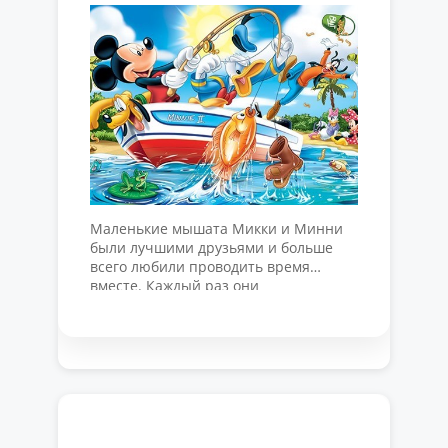
Маленькие мышата Микки и Минни
были лучшими друзьями и больше
всего любили проводить время
вместе. Каждый раз они
придумывали новое интересное
приключение, поэтому их жизнь была
полна развлечений и веселья так, что
неразлучной парочке завидовали
другие жители сказочной страны.
Казалось, друзья никогда в жизни не
ссорились и даже не спорили. Но на
самом деле это …
Читать далее