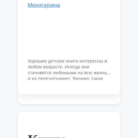
Хорошие детские книги интересны в
любом возрасте. Иногда они
становятся любимыми на всю жизнь,
и их перечитывают. Видимо, такая
потребность формируется где-то в
подсознании, когда нужно обновить
запас оптимизма, или вернуть
заинтересованность в жизни. А по
мере перечитывания в таких книгах
открываются нюансы, которые имеют
значение именно для взрослых.
ТОП-15 книг для детей и взрослых …
Читать далее