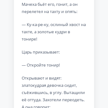
Мачеха бьёт его, гонит, а он
перелетел на тахту и опять:
— Ку-ка-ре-ку, ослиный хвост на
тахте, а золотые кудри в
тонире!
Царь приказывает:
— Откройте тонир!
Открывают и видят:
златокудрая девочка сидит,
съёжившись, в углу. Вытащили
её оттуда. Захотели переодеть.
А она говорит: