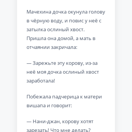
Мачехина дочка окунула голову
в чёрную воду, и повис у неё с
затылка ослиный хвост.
Пришла она домой, а мать в
отчаянии закричала:
— Зарежьте эту корову, из-за
неё моя дочка ослиный хвост
заработала!
Побежала падчерица к матери
вишапа и говорит:
— Нани-джан, корову хотят
зарезать! Что мне делать?