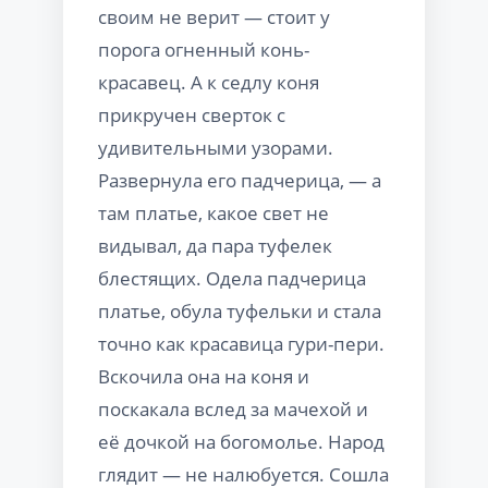
своим не верит — стоит у
порога огненный конь-
красавец. А к седлу коня
прикручен сверток с
удивительными узорами.
Развернула его падчерица, — а
там платье, какое свет не
видывал, да пара туфелек
блестящих. Одела падчерица
платье, обула туфельки и стала
точно как красавица гури-пери.
Вскочила она на коня и
поскакала вслед за мачехой и
её дочкой на богомолье. Народ
глядит — не налюбуется. Сошла