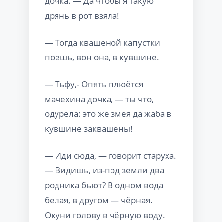
дочка. — Да чтобы я такую
дрянь в рот взяла!
— Тогда квашеной капустки
поешь, вон она, в кувшине.
— Тьфу,- Опять плюётся
мачехина дочка, — ты что,
одурела: это же змея да жаба в
кувшине заквашены!
— Иди сюда, — говорит старуха.
— Видишь, из-под земли два
родника бьют? В одном вода
белая, в другом — чёрная.
Окуни голову в чёрную воду.