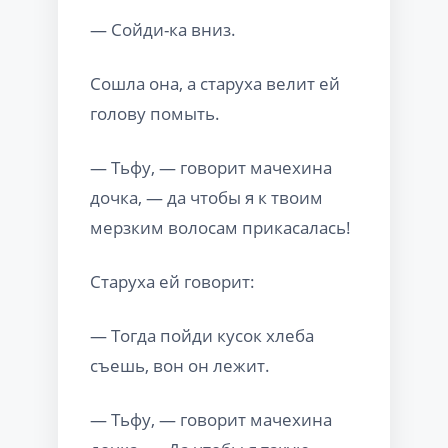
— Сойди-ка вниз.
Сошла она, а старуха велит ей
голову помыть.
— Тьфу, — говорит мачехина
дочка, — да чтобы я к твоим
мерзким волосам прикасалась!
Старуха ей говорит:
— Тогда пойди кусок хлеба
съешь, вон он лежит.
— Тьфу, — говорит мачехина