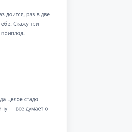
з доится, раз в две
тебе. Скажу три
ь приплод.
ода целое стадо
ину — всё думает о