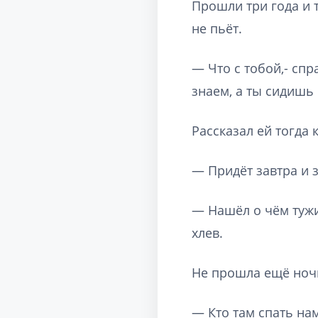
Прошли три года и т
не пьёт.
— Что с тобой,- спр
знаем, а ты сидишь 
Рассказал ей тогда 
— Придёт завтра и з
— Нашёл о чём тужит
хлев.
Не прошла ещё ночь
— Кто там спать на