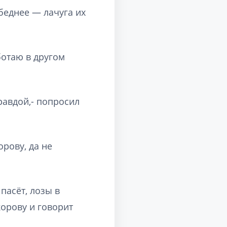
 беднее — лачуга их
ботаю в другом
равдой,- попросил
орову, да не
пасёт, лозы в
корову и говорит