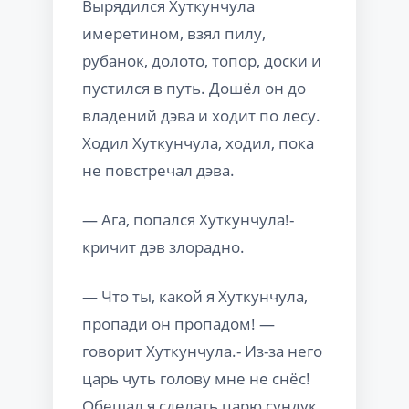
Вырядился Хуткунчула
имеретином, взял пилу,
рубанок, долото, топор, доски и
пустился в путь. Дошёл он до
владений дэва и ходит по лесу.
Ходил Хуткунчула, ходил, пока
не повстречал дэва.
— Ага, попался Хуткунчула!-
кричит дэв злорадно.
— Что ты, какой я Хуткунчула,
пропади он пропадом! —
говорит Хуткунчула.- Из-за него
царь чуть голову мне не снёс!
Обещал я сделать царю сундук,