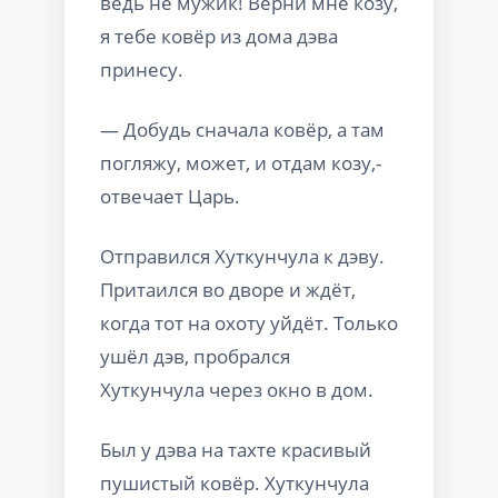
ведь не мужик! Верни мне козу,
я тебе ковёр из дома дэва
принесу.
— Добудь сначала ковёр, а там
погляжу, может, и отдам козу,-
отвечает Царь.
Отправился Хуткунчула к дэву.
Притаился во дворе и ждёт,
когда тот на охоту уйдёт. Только
ушёл дэв, пробрался
Хуткунчула через окно в дом.
Был у дэва на тахте красивый
пушистый ковёр. Хуткунчула