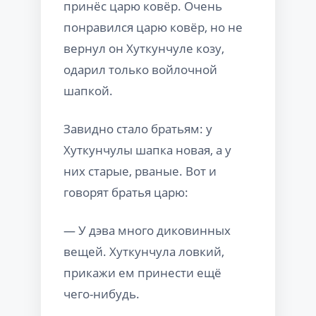
принёс царю ковёр. Очень
понравился царю ковёр, но не
вернул он Хуткунчуле козу,
одарил только войлочной
шапкой.
Завидно стало братьям: у
Хуткунчулы шапка новая, а у
них старые, рваные. Вот и
говорят братья царю:
— У дэва много диковинных
вещей. Хуткунчула ловкий,
прикажи ем принести ещё
чего-нибудь.