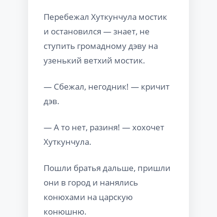
Перебежал Хуткунчула мостик
и остановился — знает, не
ступить громадному дэву на
узенький ветхий мостик.
— Сбежал, негодник! — кричит
дэв.
— А то нет, разиня! — хохочет
Хуткунчула.
Пошли братья дальше, пришли
они в город и нанялись
конюхами на царскую
конюшню.