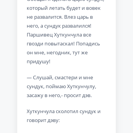
который летать будет и вовек
не развалится. Влез царь в
него, а сундук развалился!
Паршивец Хуткунчула все
гвозди повытаскал! Попадись
он мне, негодник, тут же
придушу!
— Слушай, смастери и мне
сундук, поймаю Хуткунчулу,
засажу в него,- просит дэв.
Хуткунчула сколотил сундук и
говорит дэву: