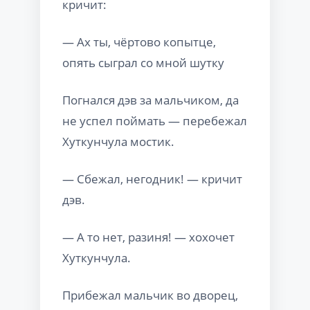
кричит:
— Ах ты, чёртово копытце,
опять сыграл со мной шутку
Погнался дэв за мальчиком, да
не успел поймать — перебежал
Хуткунчула мостик.
— Сбежал, негодник! — кричит
дэв.
— А то нет, разиня! — хохочет
Хуткунчула.
Прибежал мальчик во дворец,