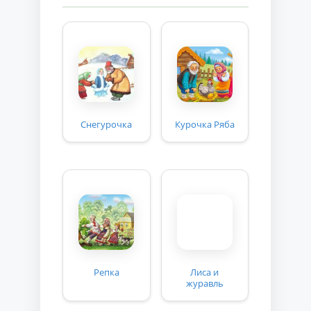
Снегурочка
Курочка Ряба
Репка
Лиса и
журавль