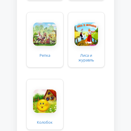
Репка
Лиса и
журавль
Колобок