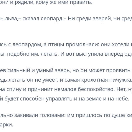
они и рядили, кому же ими править.
 льва,– сказал леопард.– Ни среди зверей, ни сре
ись с леопардом, а птицы промолчали: они хотели
ы, подобно им, летать. И вот выступила вперед одн
 лев сильный и умный зверь, но он может проявить
едь летать он не умеет, и самая крохотная пичужка,
 на спину и причинит немалое беспокойство. Нет, 
й будет способен управлять и на земле и на небе.
льно закивали головами: им пришлось по душе х
арки.