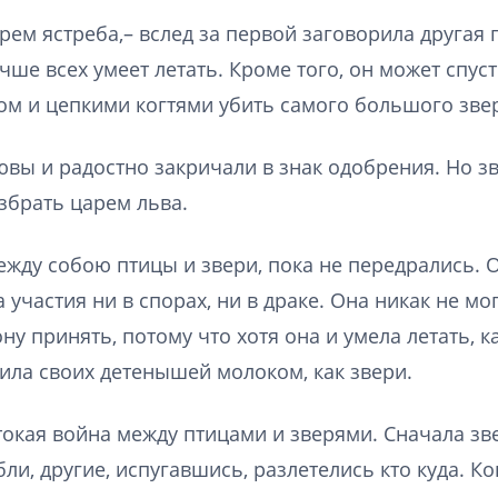
рем ястреба,– вслед за первой заговорила другая 
чше всех умеет летать. Кроме того, он может спус
м и цепкими когтями убить самого большого зве
вы и радостно закричали в знак одобрения. Но зв
избрать царем льва.
жду собою птицы и звери, пока не передрались. 
частия ни в спорах, ни в драке. Она никак не мог
ну принять, потому что хотя она и умела летать, к
ила своих детенышей молоком, как звери.
токая война между птицами и зверями. Сначала зв
ли, другие, испугавшись, разлетелись кто куда. К