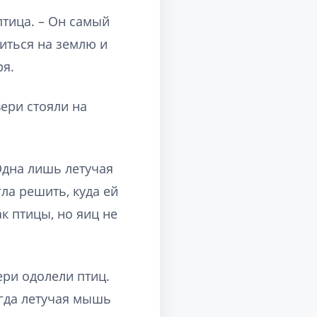
птица. – Он самый
титься на землю и
ря.
ери стояли на
Одна лишь летучая
ла решить, куда ей
ак птицы, но яиц не
ери одолели птиц.
огда летучая мышь