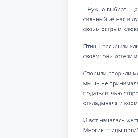
– Нужно выбрать ца
сильный из нас и лу
своим острым клюво
Птицы раскрыли клю
своем: они хотели 
Спорили-спорили ме
мышь не принимала у
податься, чью сторо
откладывала и корм
И вот началась жес
Многие птицы погиб