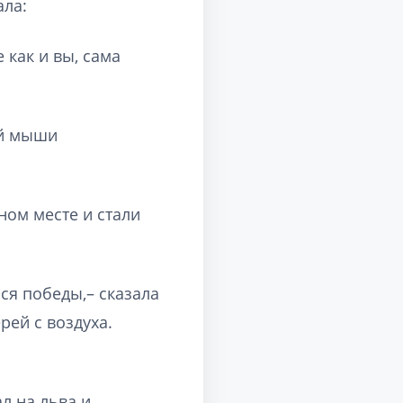
ала:
 как и вы, сама
ей мыши
ном месте и стали
ся победы,– сказала
рей с воздуха.
л на льва и