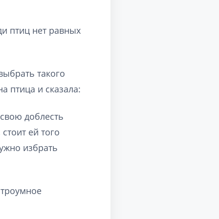
ди птиц нет равных
 выбрать такого
а птица и сказала:
 свою доблесть
 стоит ей того
нужно избрать
итроумное