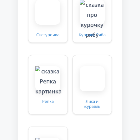
Снегурочка
Курочка Ряба
Репка
Лиса и
журавль