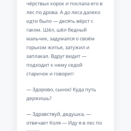
чёрствых корок и послала его в
лес по дрова. А до леса далеко
идти было — десять вёрст с
гаком. Шёл, шёл бедный
мальчик, задумался о своём
горьком житье, затужил и
заплакал. Вдруг видит —
подходит к нему седой
старичок и говорит:
— Здорово, сынок! Куда путь
держишь?
— Здравствуй, дедушка, —
отвечает Коля — Иду я в лес по