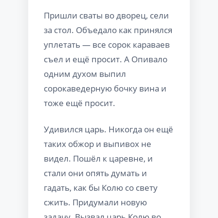
Пришли сваты во дворец, сели
за стол. Объедало как принялся
уплетать — все сорок караваев
съел и ещё просит. А Опивало
одним духом выпил
сорокаведерную бочку вина и
тоже ещё просит.
Удивился царь. Никогда он ещё
таких обжор и выпивох не
видел. Пошёл к царевне, и
стали они опять думать и
гадать, как бы Колю со свету
сжить. Придумали новую
задачу. Вызвал царь Колю во