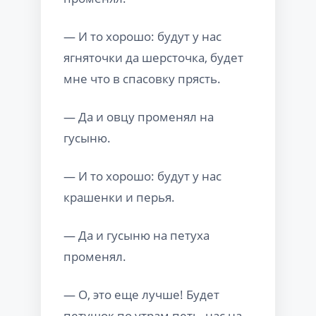
— И то хорошо: будут у нас
ягняточки да шерсточка, будет
мне что в спасовку прясть.
— Да и овцу променял на
гусыню.
— И то хорошо: будут у нас
крашенки и перья.
— Да и гусыню на петуха
променял.
— О, это еще лучше! Будет
петушок по утрам петь, нас на