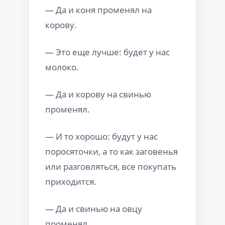
— Да и коня променял на
корову.
— Это еще лучше: будет у нас
молоко.
— Да и корову на свинью
променял.
— И то хорошо: будут у нас
поросяточки, а то как заговенья
или разговляться, все покупать
приходится.
— Да и свинью на овцу
променял.