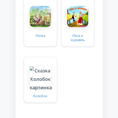
Репка
Лиса и
журавль
Колобок