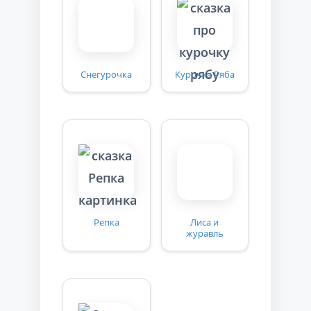
Снегурочка
Курочка Ряба
Репка
Лиса и
журавль