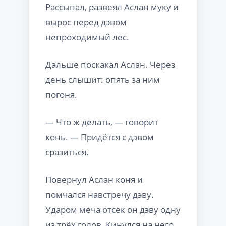
Рассыпал, развеял Аслан муку и
вырос перед дэвом
непроходимый лес.
Дальше поскакал Аслан. Через
день слышит: опять за ним
погоня.
— Что ж делать, — говорит
конь. — Придётся с дэвом
сразиться.
Повернул Аслан коня и
помчался навстречу дэву.
Ударом меча отсек он дэву одну
из трёх голов. Кинулся на него