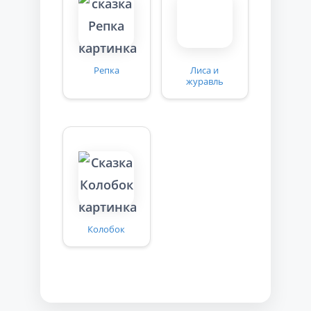
Репка
Лиса и
журавль
Колобок