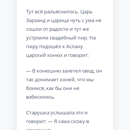
Тут всё разъяснилось. Царь
Зарзанд и царица чуть с ума не
сошли от радости и тут же
устроили свадебный пир. На
пиру подошёл к Аслану
царский конюх и говорит:
— В конюшню залетел овод, он
так донимает коней, что мы
боимся, как бы они не
взбесились.
Старушка услышала это и
говорит: — Я сама схожу в
конюшню.