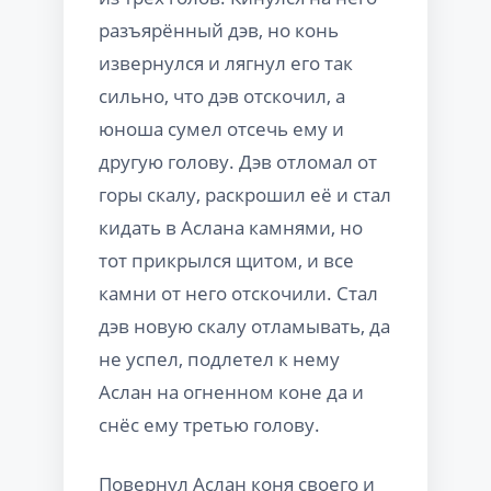
разъярённый дэв, но конь
извернулся и лягнул его так
сильно, что дэв отскочил, а
юноша сумел отсечь ему и
другую голову. Дэв отломал от
горы скалу, раскрошил её и стал
кидать в Аслана камнями, но
тот прикрылся щитом, и все
камни от него отскочили. Стал
дэв новую скалу отламывать, да
не успел, подлетел к нему
Аслан на огненном коне да и
снёс ему третью голову.
Повернул Аслан коня своего и