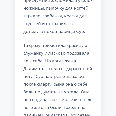
прислужнице, сложила в узелок
ножницы, пилочку для ногтей,
зеркало, гребенку, краску для
ступней и отправилась с
детьми в покои царицы Суо.
Та сразу приметила красивую
служанку и ласково подозвала
ее к себе. Но когда жена
Далима захотела подкрасить ей
ноги, Суо наотрез отказалась;
после смерти сына она о себе
больше думать не хотела. Она
не сводила глаз с мальчиков: до
чего же они были похожи на
Далима! Приласкала Суо детей