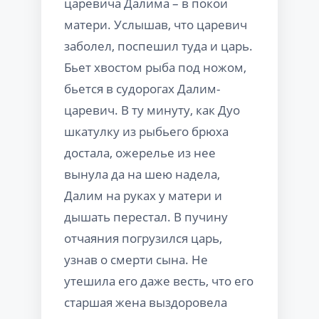
царевича Далима – в покои
матери. Услышав, что царевич
заболел, поспешил туда и царь.
Бьет хвостом рыба под ножом,
бьется в судорогах Далим-
царевич. В ту минуту, как Дуо
шкатулку из рыбьего брюха
достала, ожерелье из нее
вынула да на шею надела,
Далим на руках у матери и
дышать перестал. В пучину
отчаяния погрузился царь,
узнав о смерти сына. Не
утешила его даже весть, что его
старшая жена выздоровела