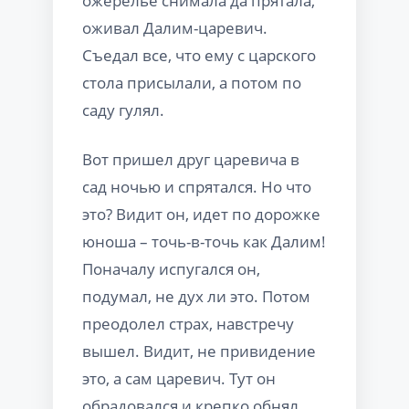
ожерелье снимала да прятала,
оживал Далим-царевич.
Съедал все, что ему с царского
стола присылали, а потом по
саду гулял.
Вот пришел друг царевича в
сад ночью и спрятался. Но что
это? Видит он, идет по дорожке
юноша – точь-в-точь как Далим!
Поначалу испугался он,
подумал, не дух ли это. Потом
преодолел страх, навстречу
вышел. Видит, не привидение
это, а сам царевич. Тут он
обрадовался и крепко обнял