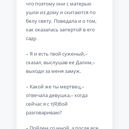
что поэтому они с матерью
ушли из дому и скитаются по
белу свету. Поведала и о том,
как оказалась запертой в его
саду.
– Я и есть твой суженый,–
сказал, выслушав ее Далим,–
выходи за меня замуж.
– Какой же ты мертвец,–
отвечала девушка,– когда
сейчас я с т(R)бой
разговариваю?
– Пойдем со мной, а после все