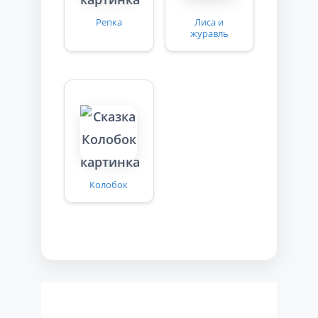
Репка
Лиса и
журавль
Колобок