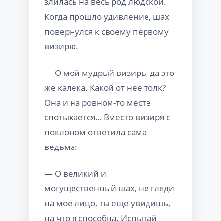
злилась на весь род людской.
Когда прошло удивление, шах
повернулся к своему первому
визирю.
— О мой мудрый визирь, да это
же калека. Какой от нее толк?
Она и на ровном-то месте
спотыкается… Вместо визиря с
поклоном ответила сама
ведьма:
— О великий и
могущественный шах, не гляди
на мое лицо, ты еще увидишь,
на что я способна. Испытай