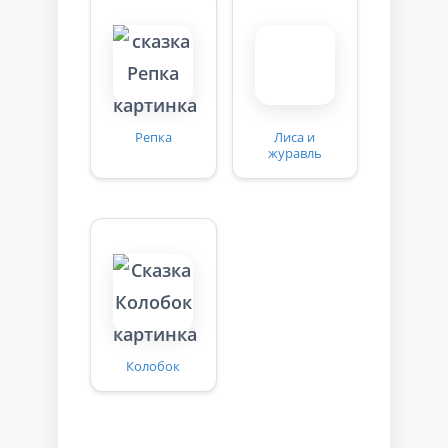
Репка
Лиса и
журавль
Колобок