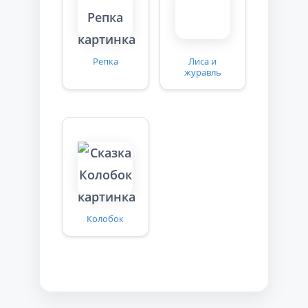
Репка
Лиса и
журавль
Колобок