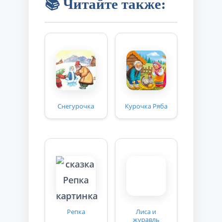
📚 Читайте также:
Снегурочка
Курочка Ряба
Репка
Лиса и
журавль