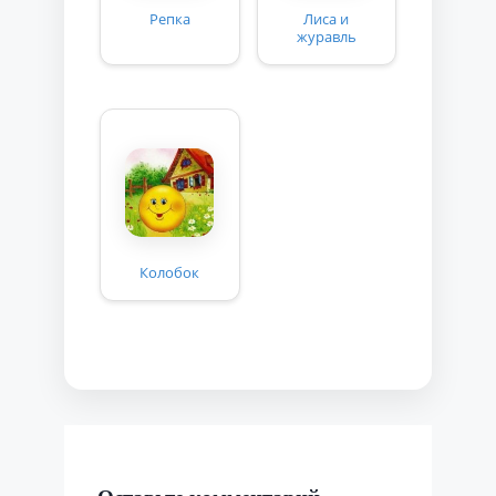
Репка
Лиса и
журавль
Колобок