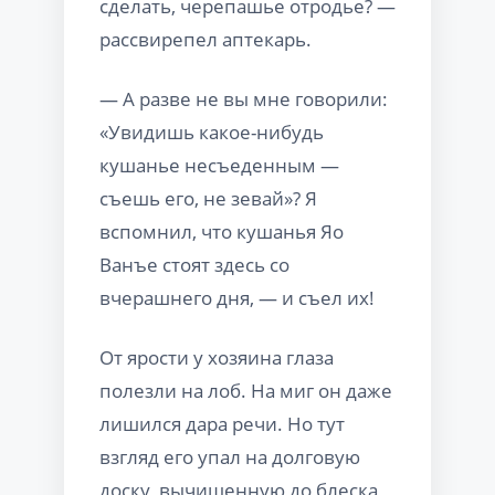
сделать, черепашье отродье? —
рассвирепел аптекарь.
— А разве не вы мне говорили:
«Увидишь какое-нибудь
кушанье несъеденным —
съешь его, не зевай»? Я
вспомнил, что кушанья Яо
Ванъе стоят здесь со
вчерашнего дня, — и съел их!
От ярости у хозяина глаза
полезли на лоб. На миг он даже
лишился дара речи. Но тут
взгляд его упал на долговую
доску, вычищенную до блеска,