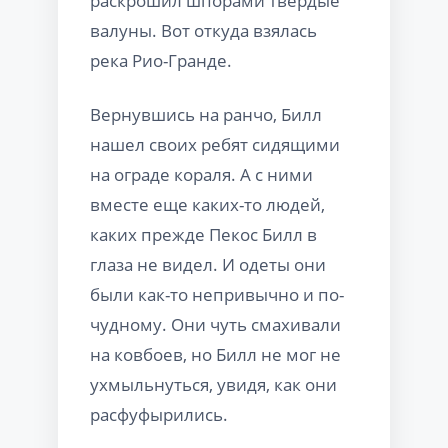
раскрошил шпорами твердые
валуны. Вот откуда взялась
река Рио-Гранде.
Вернувшись на ранчо, Билл
нашел своих ребят сидящими
на ограде кораля. А с ними
вместе еще каких-то людей,
каких прежде Пекос Билл в
глаза не видел. И одеты они
были как-то непривычно и по-
чудному. Они чуть смахивали
на ковбоев, но Билл не мог не
ухмыльнуться, увидя, как они
расфуфырились.