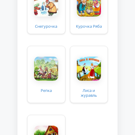
Снегурочка
Курочка Ряба
Репка
Лиса и
журавль