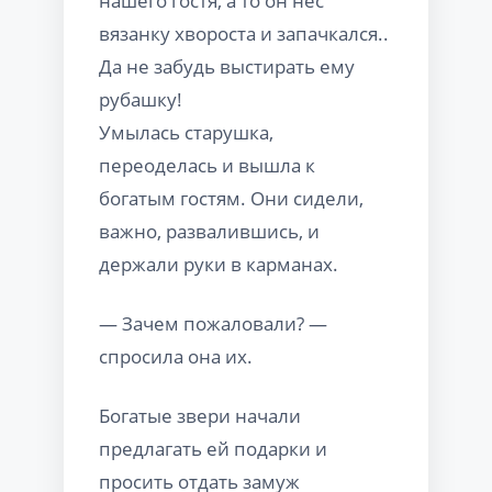
нашего гостя, а то он нес
вязанку хвороста и запачкался..
Да не забудь выстирать ему
рубашку!
Умылась старушка,
переоделась и вышла к
богатым гостям. Они сидели,
важно, развалившись, и
держали руки в карманах.
— Зачем пожаловали? —
спросила она их.
Богатые звери начали
предлагать ей подарки и
просить отдать замуж