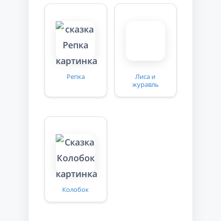
Репка
Лиса и
журавль
Колобок