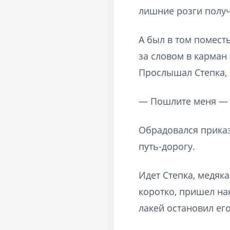
лишние розги полу
А был в том поместь
за словом в карман 
Прослышал Степка, ч
— Пошлите меня — 
Обрадовался приказ
путь-дорогу.
Идет Степка, медяк
коротко, пришел нак
лакей остановил его