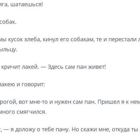
яга, шатаешься!
собак.
мы кусок хлеба, кинул его собакам, те и перестали 
ыльцу.
 кричит лакей. — Здесь сам пан живет!
лакею и говорит:
огой, вот мне-то и нужен сам пан. Пришел я к нем
много смягчился.
 — я доложу о тебе пану. Но скажи мне, откуда ты 