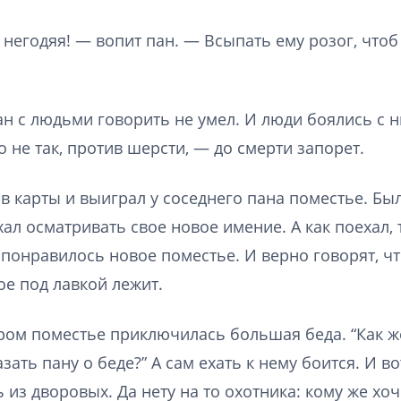
негодяя! — вопит пан. — Всыпать ему розог, что
ан с людьми говорить не умел. И люди боялись с н
 не так, против шерсти, — до смерти запорет.
в карты и выиграл у соседнего пана поместье. Был
ал осматривать свое новое имение. А как поехал, т
 понравилось новое поместье. И верно говорят, чт
рое под лавкой лежит.
ром поместье приключилась большая беда. “Как ж
зать пану о беде?” А сам ехать к нему боится. И в
 из дворовых. Да нету на то охотника: кому же хоч