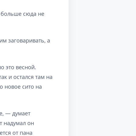
б больше сюда не
им заговаривать, а
о это весной.
ак и остался там на
о новое сито на
е, — думает
от надумал он
ется от пана