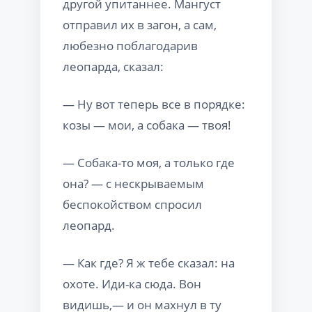
другой упитаннее. Мангуст
отправил их в загон, а сам,
любезно поблагодарив
леопарда, сказал:
— Ну вот теперь все в порядке:
козы — мои, а собака — твоя!
— Собака-то моя, а только где
она? — с нескрываемым
беспокойством спросил
леопард.
— Как где? Я ж тебе сказал: на
охоте. Иди-ка сюда. Вон
видишь,— и он махнул в ту