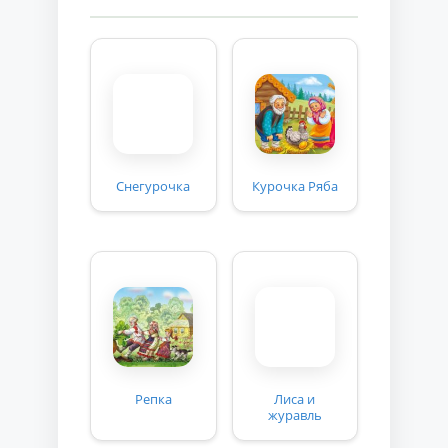
Снегурочка
Курочка Ряба
Репка
Лиса и
журавль