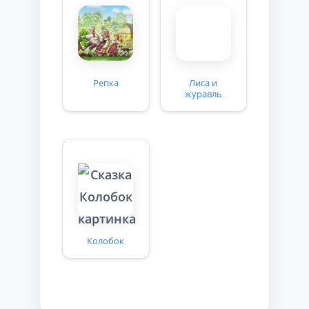
Репка
Лиса и
журавль
Колобок