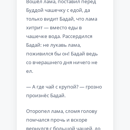
Вошёл лама, поставил перед
Буддой чашечку с едой, да
только видит Бадай, что лама
хитрит — вместо еды в
чашечке вода. Рассердился
Бадай: не лукавь лама,
поживился бы он! Бадай ведь
со вчерашнего дня ничего не
ел.
— А где чай с крупой? — грозно
произнёс Бадай.
Оторопел лама, сломя голову
помчался прочь и вскоре
вернулся с большой чашей, до