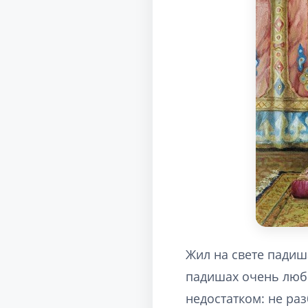
Жил на свете падиш
падишах очень люб
недостатком: не ра