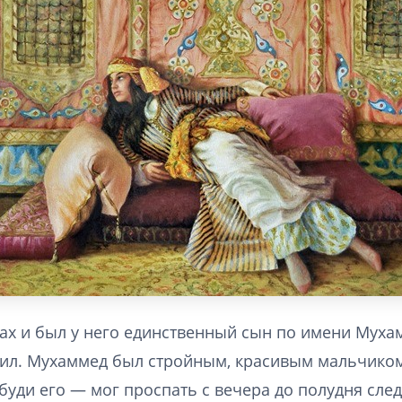
ах и был у него единственный сын по имени Муха
ил. Мухаммед был стройным, красивым мальчиком
збуди его — мог проспать с вечера до полудня сле