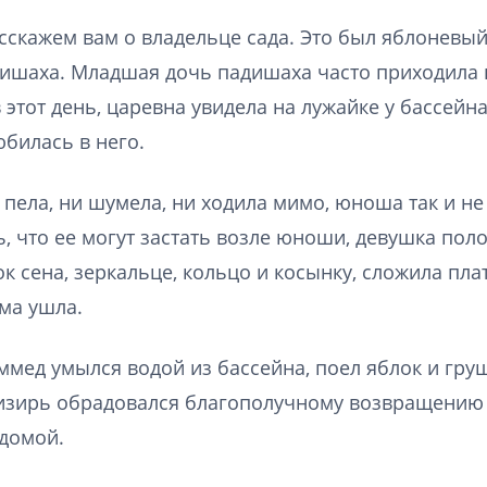
асскажем вам о владельце сада. Это был яблоневый
ишаха. Младшая дочь падишаха часто приходила в
 этот день, царевна увидела на лужайке у бассей
юбилась в него.
 пела, ни шумела, ни ходила мимо, юноша так и не
, что ее могут застать возле юноши, девушка пол
ок сена, зеркальце, кольцо и косынку, сложила плат
ма ушла.
мед умылся водой из бассейна, поел яблок и груш
изирь обрадовался благополучному возвращению 
 домой.