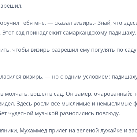
азрешил.
ручил тебя мне, — сказал визирь.- Знай, что зде
. Этот сад принадлежит самаркандскому падишаху. 
ить, чтобы визирь разрешил ему погулять по саду
ласился визирь, — но с одним условием: падишаху
 молчать, вошел в сад. Он замер, очарованный: 
 видел. Здесь росли все мыслимые и немыслимые ф
ет чудесной музыкой разносились повсюду.
яники, Мухаммед прилег на зеленой лужайке и зас