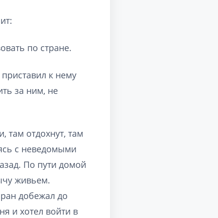
ит:
овать по стране.
 приставил к нему
ть за ним, не
, там отдохнут, там
мясь с неведомыми
азад. По пути домой
ычу живьем.
йран добежал до
ня и хотел войти в