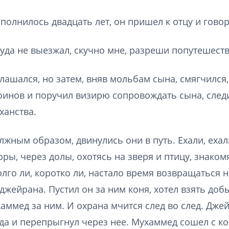
полнилось двадцать лет, он пришел к отцу и говор
куда не выезжал, скучно мне, разреши попутешеств
лашался, но затем, вняв мольбам сына, смягчился,
воинов и поручил визирю сопровождать сына, следи
ханства.
жным образом, двинулись они в путь. Ехали, ехали
оры, через долы, охотясь на зверя и птицу, знако
лго ли, коротко ли, настало время возвращаться н
джейрана. Пустил он за ним коня, хотел взять доб
аммед за ним. И охрана мчится след во след. Дже
да и перепрыгнул через нее. Мухаммед сошел с ко