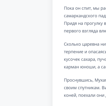
Пока он спит, мы р
самаркандского пад
Придя на прогулку в
первого взгляда вл
Сколько царевна ни
терпение и опасаясь
кусочек сахара, пуч
карман юноши, а са
Проснувшись, Мухам
своим спутникам. В
коней, поехали они