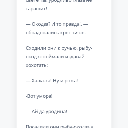
таращит!
— Окодзэ? И то правда!, —
обрадовались крестьяне.
Сходили они к ручью, рыбу-
окодзэ поймали издавай
хохотать:
— Ха-ха-ха! Ну и рожа!
-Вот умора!
— Ай да уродина!
Посадили они рыбу-окодзэ в