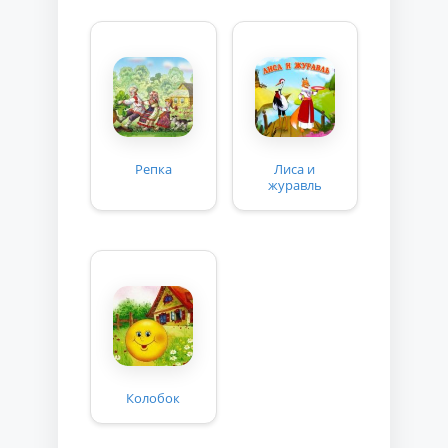
Репка
Лиса и
журавль
Колобок