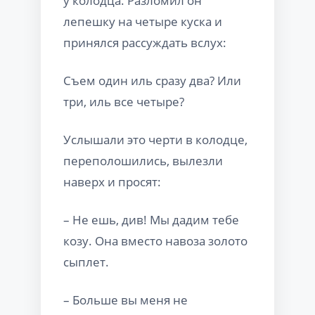
у колодца. Разломил он
лепешку на четыре куска и
принялся рассуждать вслух:
Съем один иль сразу два? Или
три, иль все четыре?
Услышали это черти в колодце,
переполошились, вылезли
наверх и просят:
– Не ешь, див! Мы дадим тебе
козу. Она вместо навоза золото
сыплет.
– Больше вы меня не