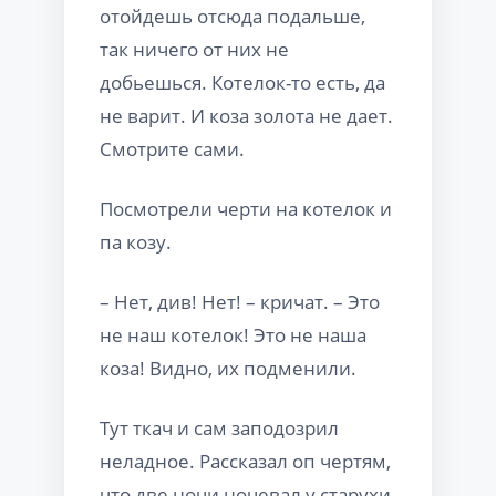
отойдешь отсюда подальше,
так ничего от них не
добьешься. Котелок-то есть, да
не варит. И коза золота не дает.
Смотрите сами.
Посмотрели черти на котелок и
па козу.
– Нет, див! Нет! – кричат. – Это
не наш котелок! Это не наша
коза! Видно, их подменили.
Тут ткач и сам заподозрил
неладное. Рассказал оп чертям,
что две ночи ночевал у старухи.