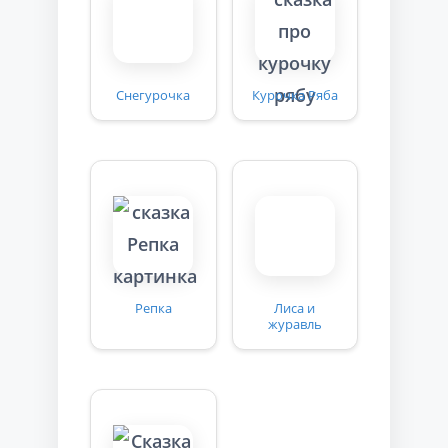
Снегурочка
Курочка Ряба
Репка
Лиса и
журавль