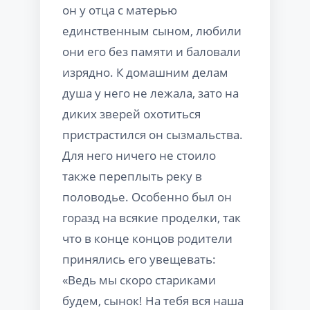
он у отца с матерью
единственным сыном, любили
они его без памяти и баловали
изрядно. К домашним делам
душа у него не лежала, зато на
диких зверей охотиться
пристрастился он сызмальства.
Для него ничего не стоило
также переплыть реку в
половодье. Особенно был он
горазд на всякие проделки, так
что в конце концов родители
принялись его увещевать:
«Ведь мы скоро стариками
будем, сынок! На тебя вся наша