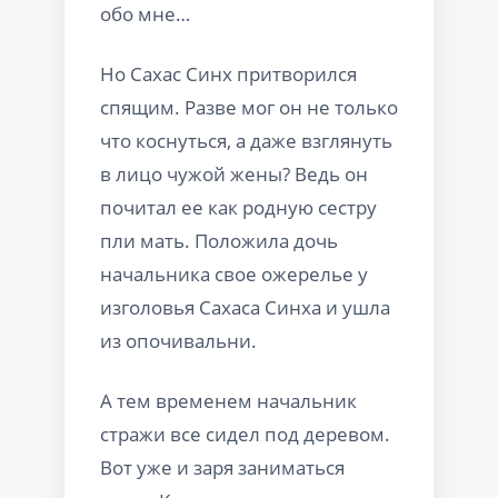
обо мне…
Но Сахас Синх притворился
спящим. Разве мог он не только
что коснуться, а даже взглянуть
в лицо чужой жены? Ведь он
почитал ее как родную сестру
пли мать. Положила дочь
начальника свое ожерелье у
изголовья Сахаса Синха и ушла
из опочивальни.
А тем временем начальник
стражи все сидел под деревом.
Вот уже и заря заниматься