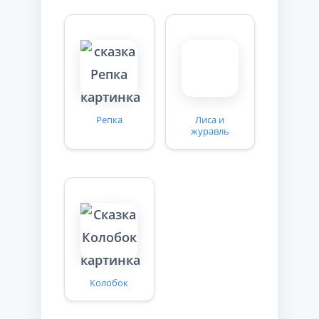
Репка
Лиса и
журавль
Колобок