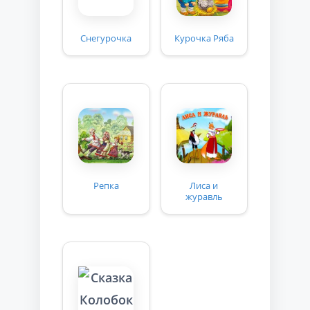
Снегурочка
Курочка Ряба
Репка
Лиса и
журавль