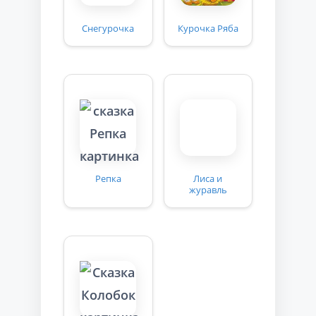
Снегурочка
Курочка Ряба
Репка
Лиса и
журавль