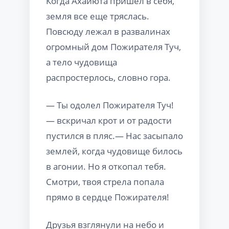
Когда Ахайюта пришел в себя,
земля все еще тряслась.
Повсюду лежал в развалинах
огромный дом Пожирателя Туч,
а тело чудовища
распростерлось, словно гора.
— Ты одолел Пожирателя Туч!
— вскричал крот и от радости
пустился в пляс.— Нас засыпало
землей, когда чудовище билось
в агонии. Но я откопал тебя.
Смотри, твоя стрела попала
прямо в сердце Пожирателя!
Друзья взглянули на небо и